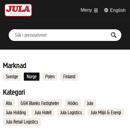
Hoppa till huvudinnehåll
Meny
English
Marknad
Sverige
Norge
Polen
Finland
Kategori
Alla
G&K Blanks Fastigheter
Hööks
Jula
Jula Holding
Jula Hotell
Jula Logistics
Jula Miljö & Energi
Jula Retail Logistics