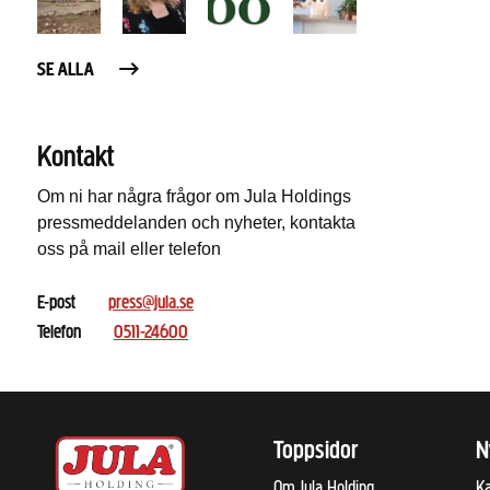
SE ALLA
Kontakt
Om ni har några frågor om Jula Holdings
pressmeddelanden och nyheter, kontakta
oss på mail eller telefon
E-post
press@jula.se
Telefon
0511-24600
Toppsidor
N
Om Jula Holding
Ka