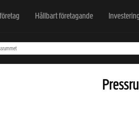
företag
Hållbart företagande
Investerin
Pressr