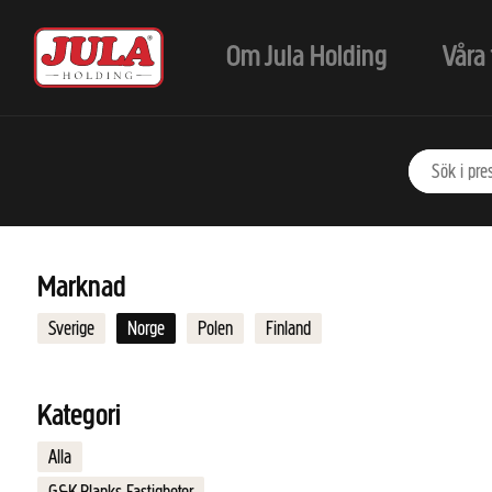
Hoppa till huvudinnehåll
Om Jula Holding
Våra 
Marknad
Sverige
Norge
Polen
Finland
Kategori
Alla