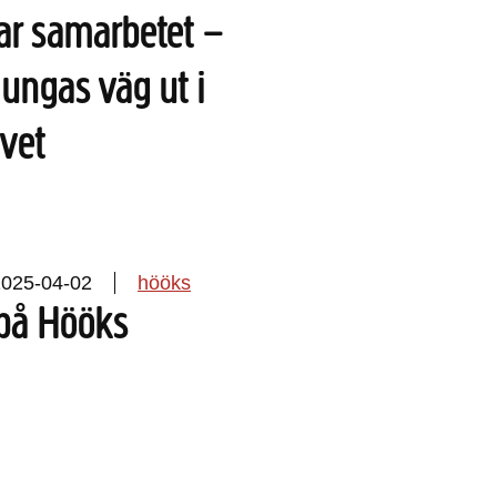
ar samarbetet –
 ungas väg ut i
ivet
2025-04-02
hööks
på Hööks