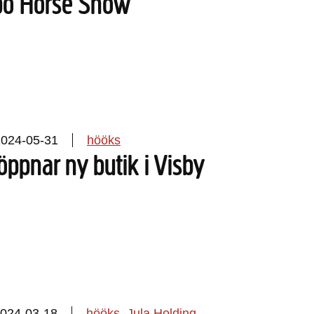
rbo Horse Show
2024-05-31
hööks
ppnar ny butik i Visby
024-03-18
hööks
Jula Holding