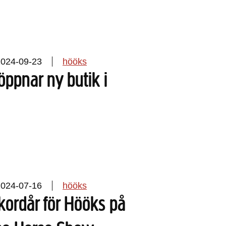
2024-09-23
hööks
ppnar ny butik i
2024-07-16
hööks
kordår för Hööks på