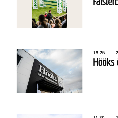
Falste
16:25
Hööks ö
11:39
2