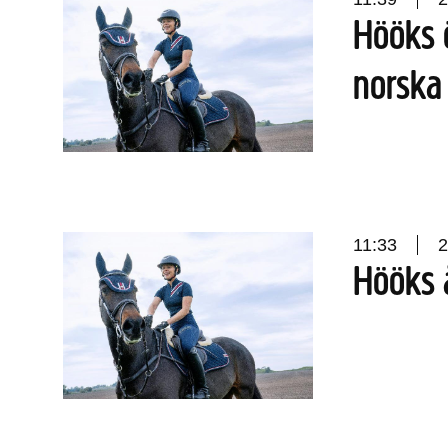
Hööks ö
norska
11:33
2
Hööks å