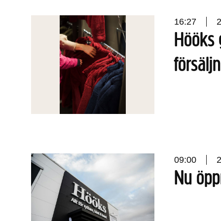
16:27
Hööks 
försälj
09:00
Nu öpp