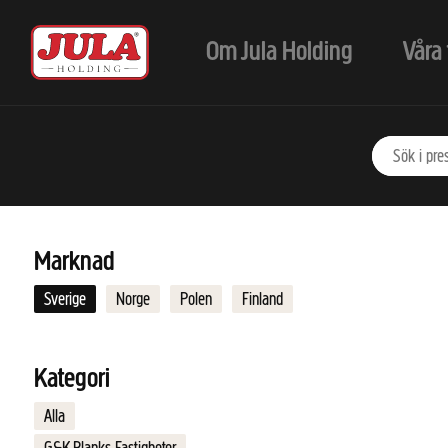
Hoppa till huvudinnehåll
Om Jula Holding
Våra 
Marknad
Sverige
Norge
Polen
Finland
Kategori
Alla