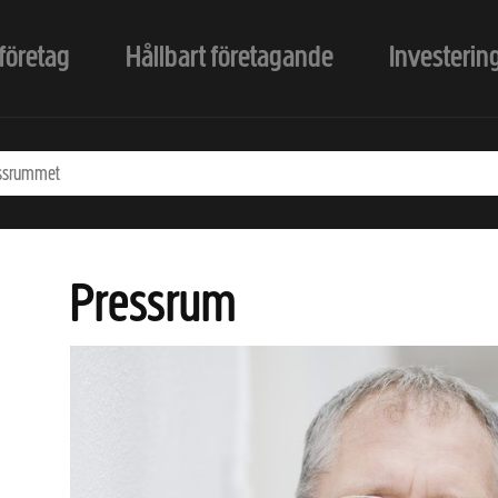
företag
Hållbart företagande
Investerin
Pressrum