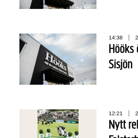
14:38
Hööks ö
Sisjön
12:21
Nytt re