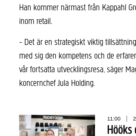
Han kommer närmast från Kappahl Gro
inom retail.
− Det är en strategiskt viktig tillsättnin
med sig den kompetens och de erfaren
vår fortsatta utvecklingsresa, säger Ma
koncernchef Jula Holding.
11:00
2
Hööks 