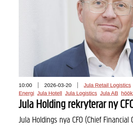
10:00
2026-03-20
Jula Retail Logistics
Energi
Jula Hotell
Jula Logistics
Jula AB
höök
Jula Holding rekryterar ny CF
Jula Holdings nya CFO (Chief Financial 