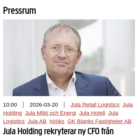
Pressrum
10:00
2026-03-20
Jula Retail Logistics
Jula
Holding
Jula Miljö och Energi
Jula Hotell
Jula
Logistics
Jula AB
hööks
GK Blanks Fastigheter AB
Jula Holding rekryterar ny CFO från