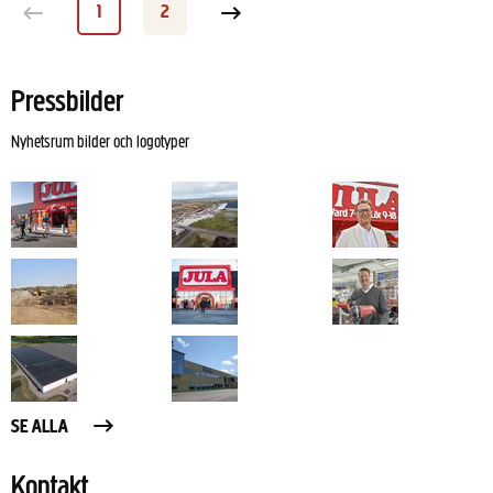
1
2
Sida
Sida
Nästa sida
Pressbilder
Nyhetsrum bilder och logotyper
SE ALLA
Kontakt