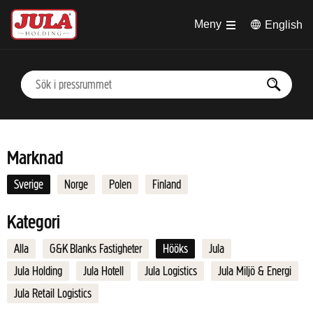
Hoppa till huvudinnehåll
Meny
English
Marknad
Sverige
Norge
Polen
Finland
Kategori
Alla
G&K Blanks Fastigheter
Hööks
Jula
Jula Holding
Jula Hotell
Jula Logistics
Jula Miljö & Energi
Jula Retail Logistics