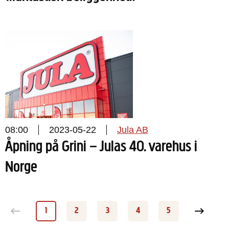
08:00
2023-05-22
Jula AB
Åpning på Grini – Julas 40. varehus i
Norge
1
2
3
4
5
Sida
Sida
Sida
Sida
Sida
Nästa sid