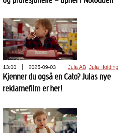
og profesjonelle – åpner i Notodden
13:00
2025-09-03
Jula AB
Jula Holding
Kjenner du også en Cato? Julas nye
reklamefilm er her!