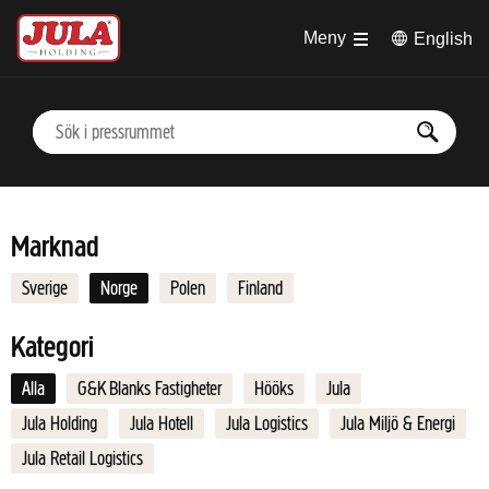
Hoppa till huvudinnehåll
Meny
English
Marknad
Sverige
Norge
Polen
Finland
Kategori
Alla
G&K Blanks Fastigheter
Hööks
Jula
Jula Holding
Jula Hotell
Jula Logistics
Jula Miljö & Energi
Jula Retail Logistics