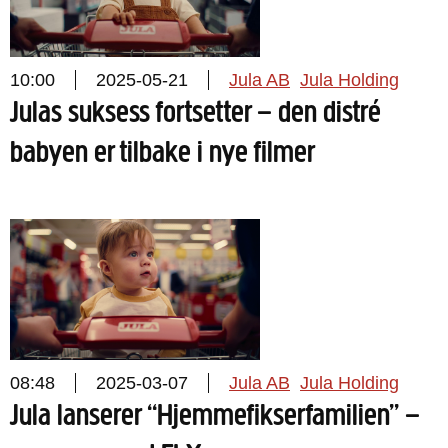
10:00
2025-05-21
Jula AB
Jula Holding
Julas suksess fortsetter – den distré
babyen er tilbake i nye filmer
08:48
2025-03-07
Jula AB
Jula Holding
Jula lanserer “Hjemmefikserfamilien” –