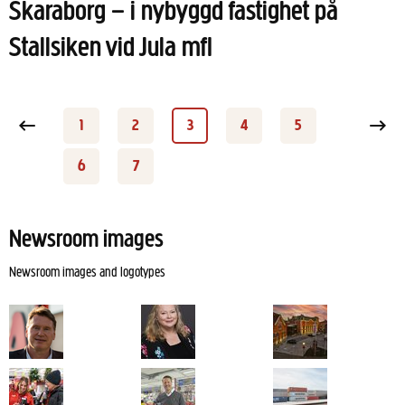
Skaraborg – i nybyggd fastighet på
Stallsiken vid Jula mfl
 page
1
2
3
4
5
Page
Page
Page
Page
Page
Next
6
7
Page
Page
Newsroom images
Newsroom images and logotypes