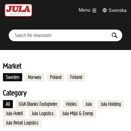
Jump to main content
Menu
Svenska
Market
Sweden
Norway
Poland
Finland
Category
All
G&K Blanks Fastigheter
Hööks
Jula
Jula Holding
Jula Hotell
Jula Logistics
Jula Miljö & Energi
Jula Retail Logistics