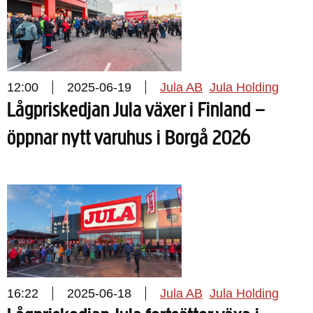
12:00
2025-06-19
Jula AB
Jula Holding
Lågpriskedjan Jula växer i Finland –
öppnar nytt varuhus i Borgå 2026
16:22
2025-06-18
Jula AB
Jula Holding