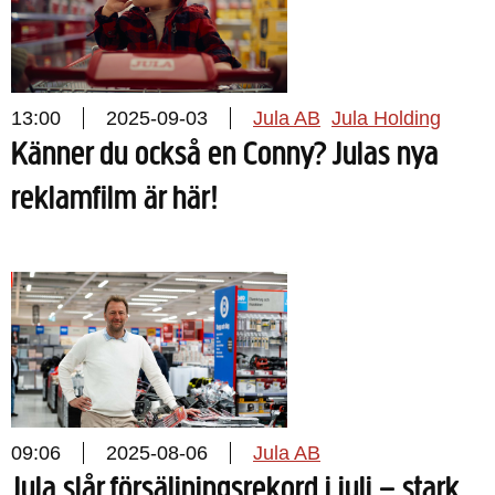
13:00
2025-09-03
Jula AB
Jula Holding
Känner du också en Conny? Julas nya
reklamfilm är här!
09:06
2025-08-06
Jula AB
Jula slår försäljningsrekord i juli – stark