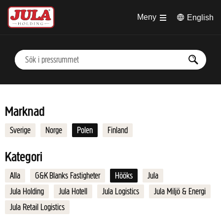
Hoppa till huvudinnehåll
Meny
English
Marknad
Sverige
Norge
Polen
Finland
Kategori
Alla
G&K Blanks Fastigheter
Hööks
Jula
Jula Holding
Jula Hotell
Jula Logistics
Jula Miljö & Energi
Jula Retail Logistics