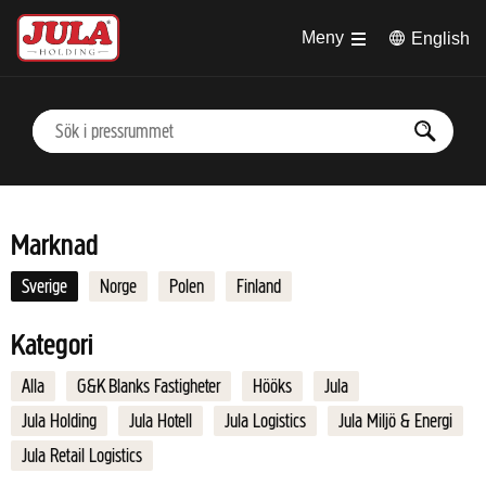
Hoppa till huvudinnehåll
Meny
English
Marknad
Sverige
Norge
Polen
Finland
Kategori
Alla
G&K Blanks Fastigheter
Hööks
Jula
Jula Holding
Jula Hotell
Jula Logistics
Jula Miljö & Energi
Jula Retail Logistics