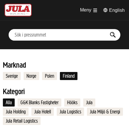
Hoppa till huvudinnehåll
Meny
English
Marknad
Sverige
Norge
Polen
Finland
Kategori
Alla
G&K Blanks Fastigheter
Hööks
Jula
Jula Holding
Jula Hotell
Jula Logistics
Jula Miljö & Energi
Jula Retail Logistics