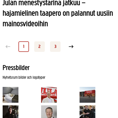
Julan menestystarina jatkuu –
hajamielinen taapero on palannut uusiin
mainosvideoihin
1
2
3
Sida
Sida
Sida
Nästa sida
Pressbilder
Nyhetsrum bilder och logotyper