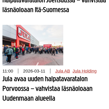
halpatavaratalon Joensuussa – vahvistaa
läsnäoloaan Itä-Suomessa
11:00
2026-03-11
Jula AB
Jula Holding
Jula avaa uuden halpatavaratalon
Porvoossa – vahvistaa läsnäoloaan
Uudenmaan alueella