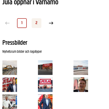
Jula öppnar i Värnamo
1
2
Sida
Sida
Nästa sida
Pressbilder
Nyhetsrum bilder och logotyper