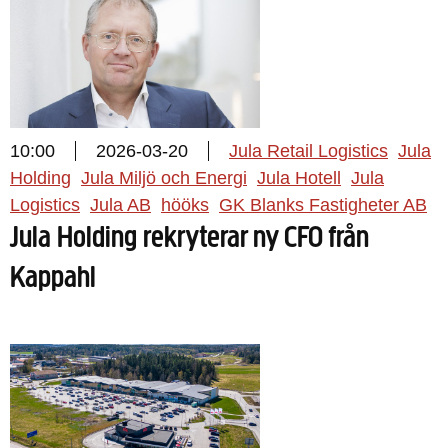
10:00
2026-03-20
Jula Retail Logistics
Jula
Holding
Jula Miljö och Energi
Jula Hotell
Jula
Logistics
Jula AB
hööks
GK Blanks Fastigheter AB
Jula Holding rekryterar ny CFO från
Kappahl