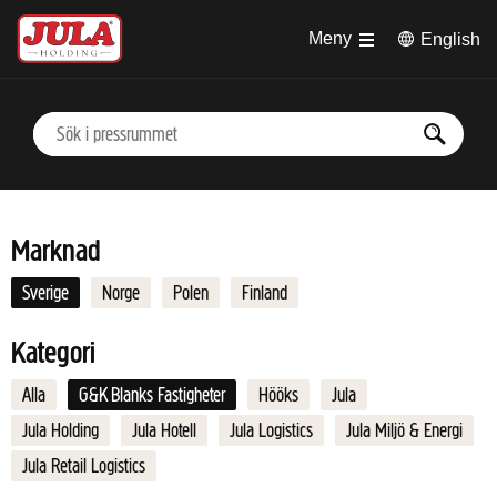
Hoppa till huvudinnehåll
Meny
English
Marknad
Sverige
Norge
Polen
Finland
Kategori
Alla
G&K Blanks Fastigheter
Hööks
Jula
Jula Holding
Jula Hotell
Jula Logistics
Jula Miljö & Energi
Jula Retail Logistics