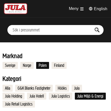
Hoppa till huvudinnehåll
Meny
English
Marknad
Sverige
Norge
Polen
Finland
Kategori
Alla
G&K Blanks Fastigheter
Hööks
Jula
Jula Holding
Jula Hotell
Jula Logistics
Jula Miljö & Energi
Jula Retail Logistics