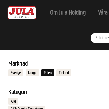
Hoppa till huvudinnehåll
Om Jula Holding
Våra 
Marknad
Sverige
Norge
Polen
Finland
Kategori
Alla