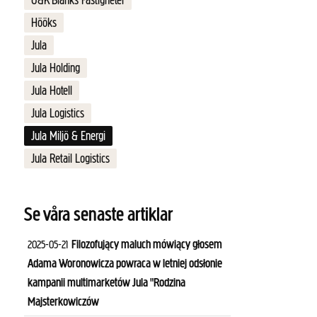
G&K Blanks Fastigheter
Hööks
Jula
Jula Holding
Jula Hotell
Jula Logistics
Jula Miljö & Energi
Jula Retail Logistics
Se våra senaste artiklar
Filozofujący maluch mówiący głosem
2025-05-21
Adama Woronowicza powraca w letniej odsłonie
kampanii multimarketów Jula "Rodzina
Majsterkowiczów