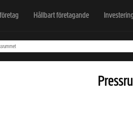
företag
Hållbart företagande
Investerin
Pressr