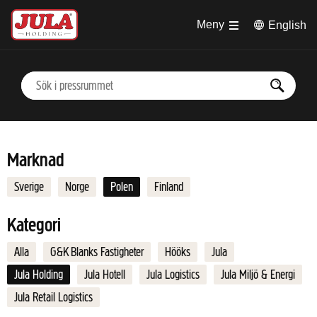
Hoppa till huvudinnehåll
Meny
English
Marknad
Sverige
Norge
Polen
Finland
Kategori
Alla
G&K Blanks Fastigheter
Hööks
Jula
Jula Holding
Jula Hotell
Jula Logistics
Jula Miljö & Energi
Jula Retail Logistics