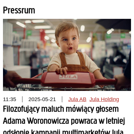
Pressrum
11:35
2025-05-21
Jula AB
Jula Holding
Filozofujący maluch mówiący głosem
Adama Woronowicza powraca w letniej
odsłonie kampanii multimarketów Jula