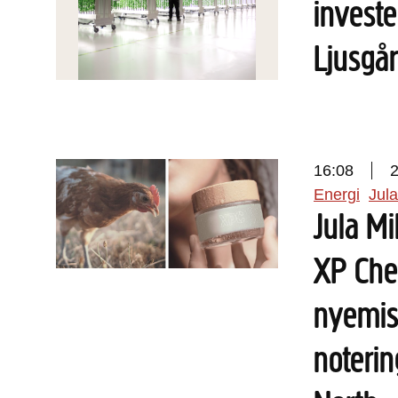
investe
Ljusgå
16:08
Energi
Jula
Jula Mi
XP Che
nyemis
noterin