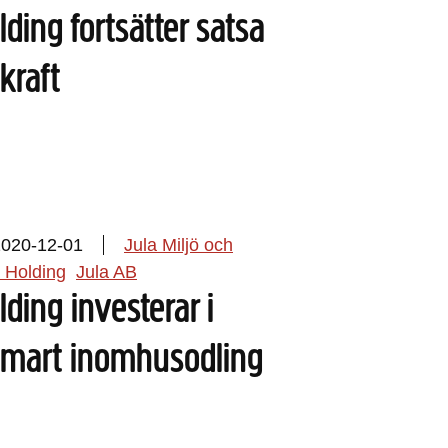
lding fortsätter satsa
kraft
2020-12-01
Jula Miljö och
 Holding
Jula AB
lding investerar i
smart inomhusodling