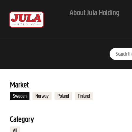
Jump to main content
About Jula Holding
Market
Sweden
Norway
Poland
Finland
Category
All