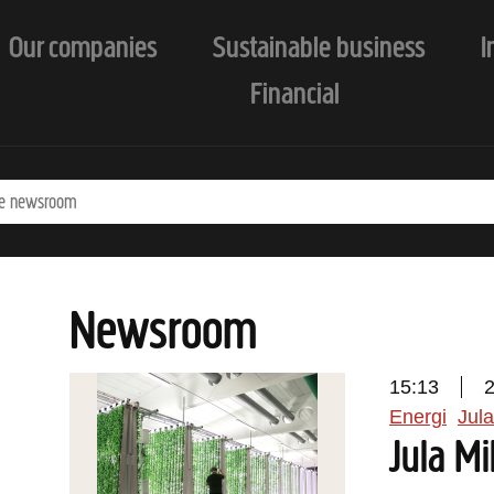
Our companies
Sustainable business
I
Financial
Newsroom
15:13
Energi
Jula
Jula Mi