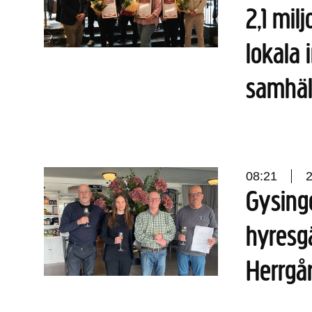
2,1 mil
lokala i
samhäl
08:21
Gysinge
hyresg
Herrgå