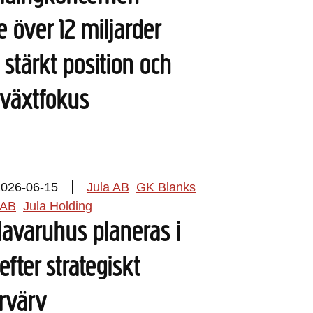
 över 12 miljarder
stärkt position och
llväxtfokus
2026-06-15
Jula AB
GK Blanks
 AB
Jula Holding
lavaruhus planeras i
efter strategiskt
rvärv