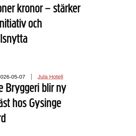
joner kronor – stärker
nitiativ och
lsnytta
2026-05-07
Jula Hotell
 Bryggeri blir ny
äst hos Gysinge
rd