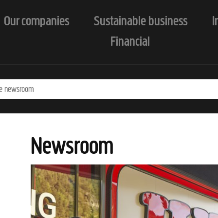
Our companies
Sustainable business
I
Financial
Newsroom