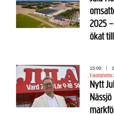
omsatte
2025 – 
ökat ti
15:00
Fastigheter
Nytt Ju
Nässjö 
markfö