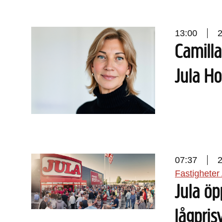
13:00
Camilla
Jula H
07:37
Fastigheter
Jula öp
lågpris