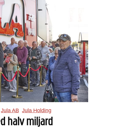
Jula AB
Jula Holding
d halv miljard