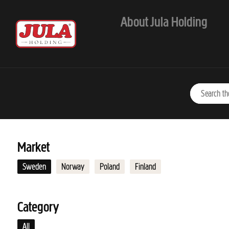
Jump to main content
About Jula Holding
Market
Sweden
Norway
Poland
Finland
Category
All