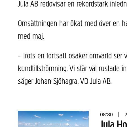
Jula AB redovisar en rekordstark inledn
Omsättningen har ökat med över en halv
med maj.
− Trots en fortsatt osäker omvärld ser v
kundtillströmning. Vi står väl rustade
säger Johan Sjöhagra, VD Jula AB.
08:30
Jula H