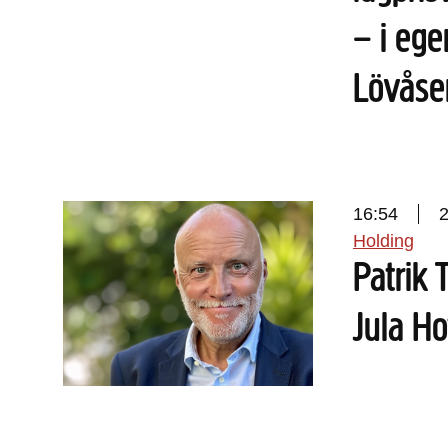
– i ege
Lövåse
16:54
Holding
Patrik 
Jula Ho