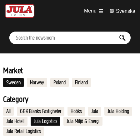
Jump to main content
Menu
Svenska
Market
Sweden
Norway
Poland
Finland
Category
All
G&K Blanks Fastigheter
Hööks
Jula
Jula Holding
Jula Hotell
Jula Logistics
Jula Miljö & Energi
Jula Retail Logistics