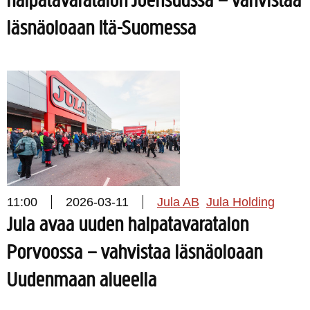
halpatavaratalon Joensuussa – vahvistaa
läsnäoloaan Itä-Suomessa
11:00
2026-03-11
Jula AB
Jula Holding
Jula avaa uuden halpatavaratalon
Porvoossa – vahvistaa läsnäoloaan
Uudenmaan alueella