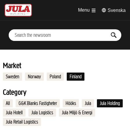
Jump to main content
Menu
Svenska
Market
Sweden
Norway
Poland
Finland
Category
All
G&K Blanks Fastigheter
Hööks
Jula
Jula Holding
Jula Hotell
Jula Logistics
Jula Miljö & Energi
Jula Retail Logistics