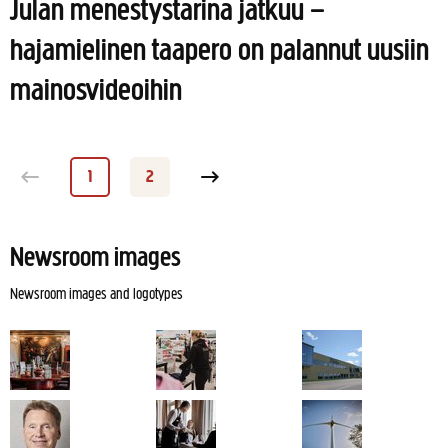
Julan menestystarina jatkuu –
hajamielinen taapero on palannut uusiin
mainosvideoihin
1
2
Page
Page
Next page
Newsroom images
Newsroom images and logotypes