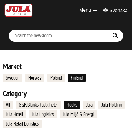
Jump to main content
Menu
Svenska
Market
Sweden
Norway
Poland
Finland
Category
All
G&K Blanks Fastigheter
Hööks
Jula
Jula Holding
Jula Hotell
Jula Logistics
Jula Miljö & Energi
Jula Retail Logistics