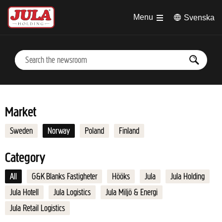
Jump to main content
Menu
Svenska
Market
Sweden
Norway
Poland
Finland
Category
All
G&K Blanks Fastigheter
Hööks
Jula
Jula Holding
Jula Hotell
Jula Logistics
Jula Miljö & Energi
Jula Retail Logistics