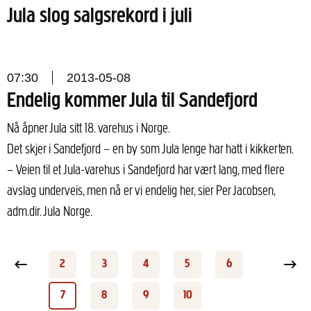
Jula slog salgsrekord i juli
07:30
2013-05-08
Endelig kommer Jula til Sandefjord
Nå åpner Jula sitt 18. varehus i Norge.
Det skjer i Sandefjord – en by som Jula lenge har hatt i kikkerten.
– Veien til et Jula-varehus i Sandefjord har vært lang, med flere
avslag underveis, men nå er vi endelig her, sier Per Jacobsen,
adm.dir. Jula Norge.
 page
2
3
4
5
6
Page
Page
Page
Page
Page
Next
7
8
9
10
Page
Page
Page
Page