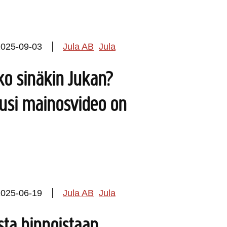
2025-09-03
Jula AB
Jula
ko sinäkin Jukan?
uusi mainosvideo on
2025-06-19
Jula AB
Jula
ista hinnoistaan