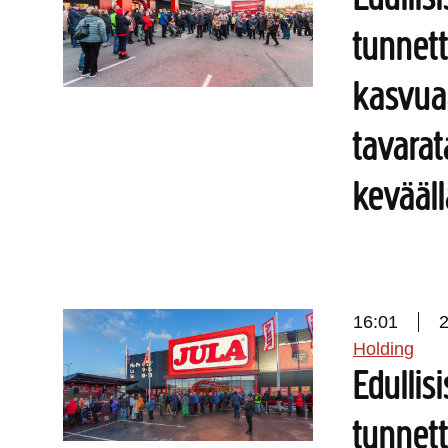
tunnett
kasvua
tavara
kevääl
16:01
Holding
Edullis
tunnett