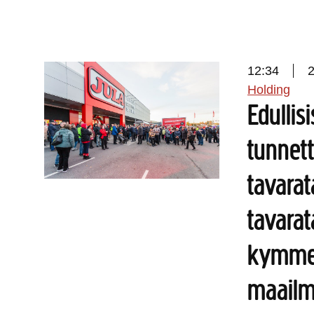
12:34
Holding
Edullis
tunnett
tavara
tavara
kymme
maailma