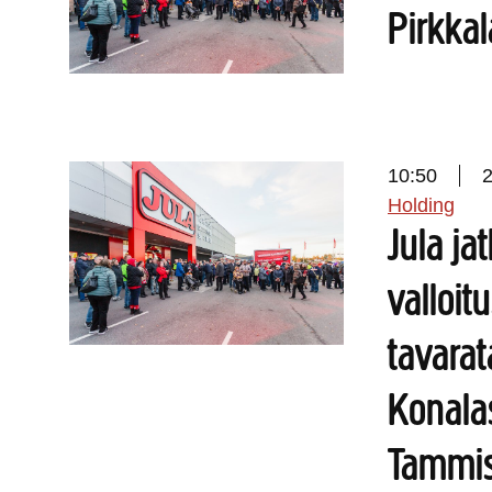
Pirkkal
10:50
Holding
Jula j
valloit
tavarat
Konala
Tammis