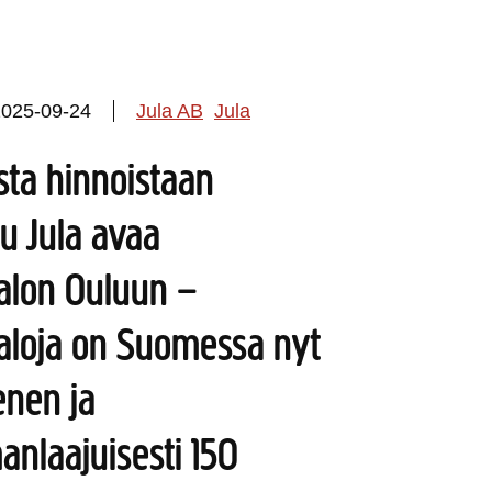
2025-09-24
Jula AB
Jula
ista hinnoistaan
u Jula avaa
talon Ouluun –
taloja on Suomessa nyt
nen ja
nlaajuisesti 150