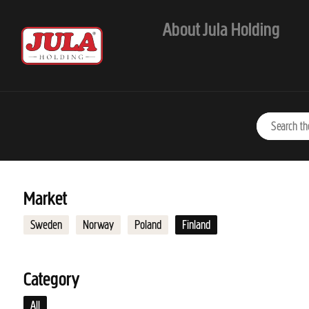
Jump to main content
About Jula Holding
Market
Sweden
Norway
Poland
Finland
Category
All