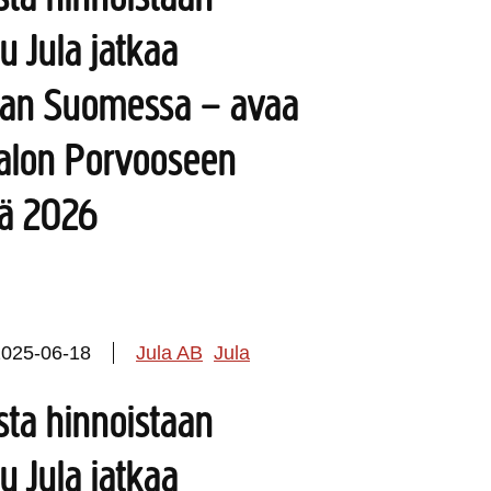
u Jula jatkaa
an Suomessa – avaa
talon Porvooseen
lä 2026
2025-06-18
Jula AB
Jula
ista hinnoistaan
u Jula jatkaa