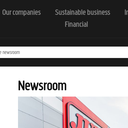
Our companies
Sustainable business
I
Financial
Newsroom