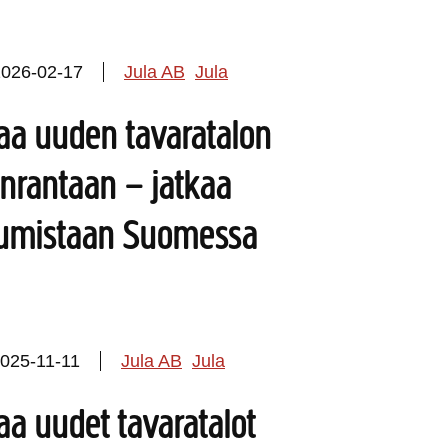
2026-02-17
Jula AB
Jula
vaa uuden tavaratalon
nrantaan – jatkaa
tumistaan Suomessa
025-11-11
Jula AB
Jula
aa uudet tavaratalot