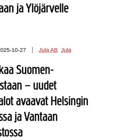
aan ja Ylöjärvelle
2025-10-27
Jula AB
Jula
atkaa Suomen-
ustaan – uudet
alot avaavat Helsingin
ssa ja Vantaan
tossa