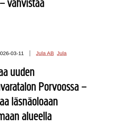
– vahvistaa
026-03-11
Jula AB
Jula
vaa uuden
avaratalon Porvoossa –
taa läsnäoloaan
aan alueella