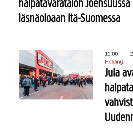
halpatavaratalon Joensuussa 
läsnäoloaan Itä-Suomessa
11:00
2
Holding
Jula a
halpat
vahvis
Uudenm