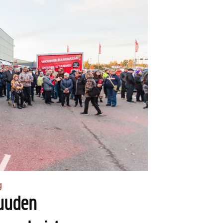
g
 uuden