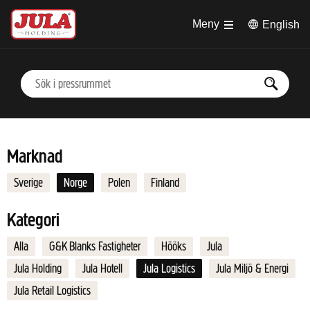
Hoppa till huvudinnehåll
Meny
English
Marknad
Sverige
Norge
Polen
Finland
Kategori
Alla
G&K Blanks Fastigheter
Hööks
Jula
Jula Holding
Jula Hotell
Jula Logistics
Jula Miljö & Energi
Jula Retail Logistics