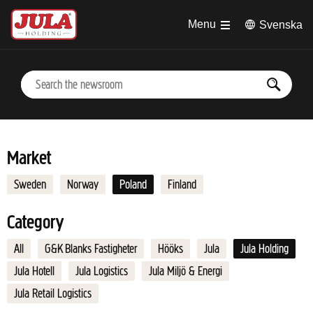
Jump to main content
Menu
Svenska
Market
Sweden
Norway
Poland
Finland
Category
All
G&K Blanks Fastigheter
Hööks
Jula
Jula Holding
Jula Hotell
Jula Logistics
Jula Miljö & Energi
Jula Retail Logistics