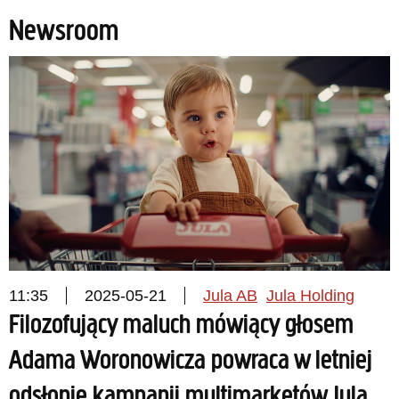
Newsroom
11:35
2025-05-21
Jula AB
Jula Holding
Filozofujący maluch mówiący głosem
Adama Woronowicza powraca w letniej
odsłonie kampanii multimarketów Jula