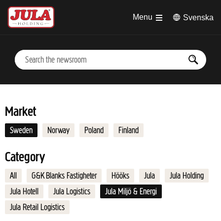
Jump to main content
Menu
Svenska
Market
Sweden
Norway
Poland
Finland
Category
All
G&K Blanks Fastigheter
Hööks
Jula
Jula Holding
Jula Hotell
Jula Logistics
Jula Miljö & Energi
Jula Retail Logistics